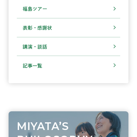
福島ツアー
表彰・感謝状
講演・談話
記事一覧
MIYATA’S