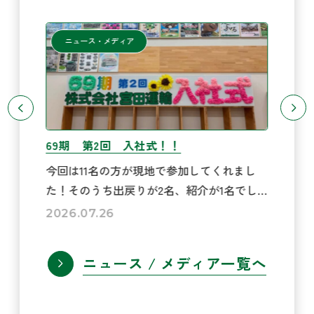
ニュース・メディア
～退車式～
★
れまし
宮田運輸では退車式を執り行っておりま
み
名でし
す。今回は長年活躍してくれた5297です。
は
です！
トラックとラッピングに１つずつ物語があ
ご
2026.07.16
20
て頂け
ります、5297は元々女性の運転士が乗務し
り
部のみ
ていました。 しかし急な病となり、帰らぬ
資
ニュース / メディア一覧へ
人となりました。当時...
毎回