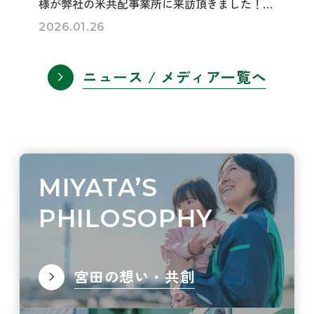
様が弊社の米共配事業所に来訪頂きました！
15カ国21名の方と交流をすることができ、楽し
2026.01.26
くまた嬉しい時間となりました！ 講話中での
真剣な眼差しや、質疑応答での熱気には圧倒さ
ニュース / メディア一覧へ
れます...
MIYATA’S
PHILOSOPHY
宮田の想い・共創