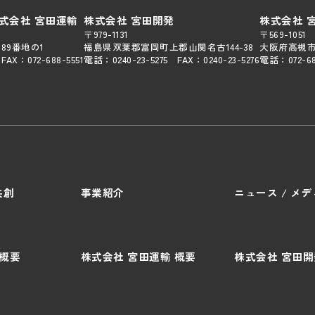
株式会社 宮田運輸
株式会社 宮田開発
株式会社 
〒979-1131
〒569-1051
89番地の1
福島県双葉郡富岡町上郡山関名古144-38
大阪府高槻市
FAX：
072-688-5551
電話：
0240-23-5275
FAX：
0240-23-5276
電話：
072-6
共創
事業紹介
ニュース / メ
 概要
株式会社 宮田運輸 概要
株式会社 宮田開