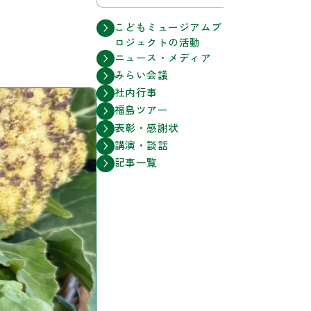
こどもミュージアムプ
ロジェクトの活動
ニュース・メディア
みらい会議
社内行事
福島ツアー
表彰・感謝状
講演・談話
記事一覧