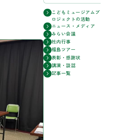
こどもミュージアムプ
ロジェクトの活動
ニュース・メディア
みらい会議
社内行事
福島ツアー
表彰・感謝状
講演・談話
記事一覧