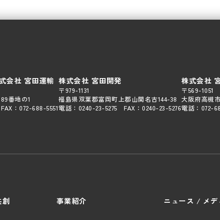
株式会社 宮田運輸
株式会社 宮田開発
株式会社 
〒979-1131
〒569-1051
89番地の1
福島県双葉郡富岡町上郡山関名古144-38
大阪府高槻市
FAX：
072-688-5551
電話：
0240-23-5275
FAX：
0240-23-5276
電話：
072-6
共創
事業紹介
ニュース / メ