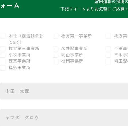
宮田運輸の採用
ォーム
下記フォームよりお気軽にご応募
本社（創造社会部
枚方第一事業所
枚方第
[CSR]）
枚方第三事業所
米共配事業所
半田事
小牧事業所
岡山事業所
三木事
西宮事業所
福岡事業所
埼玉深
福島事業所